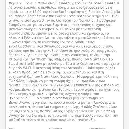
περιλαμβάνει: 1 παιδί έως 6 ετών δωρεάν Παιδί άνω 6 ετών 10€
/ διανυκτέρευση, απευθείας πληρωτέα στο ξενοδοχείο! Late
check out στις 18.00. (κατόπιν διαθεσιμότητας) Pension Acronafplia
Το Pension Acronafplia αποτελείται από τέσσερα κτήρια του 19ου
αιώνα, διάσπαρτα στην παλιά πόλη του Ναυπλίου. Προσφέρει
ζωηρόχρωμα, ρομαντικά δωμάτια με πέτρινους τοίχους και
μεγάλα σιδερένια κρεβάτια. Oι τοίχοι με την πέτρινη
διακόσμηση, βαμμένοι με τα ζεστά ελληνικά χρώματα, τα
κλασικά ξύλινα έπιπλα, τα σφυρήλατα μεταλλικά κρεβάτια, τα
ξύλινα ταβάνια, οι κουρτίνες και τα διακοσμητικά
εναλλάσσονται και συνδυάζονται για να μετατρέψουν τους
χώρους που θα σας φιλοξενήσουν σε φιλικούς, λειτουργικούς,
ζεστούς χώρους, σε αρμονία με την αισθητική, τη δομή, την
ιστορία και την "πνοή" της υπέροχης πόλης του Ναυπλίου. Τα
δωμάτια διαθέτουν μπαλκόνι με θέα στο Κάστρο ενώ παρέχεται
δωρεάν Wi-Fi. Η κεντρική θέση του Acronafplia Hotel προσφέρει
εύκολη πρόσβαση σε εστιατόρια, καταστήματα και στη
νυχτερινή ζωή του Ναυπλίου. Nαύπλιο Η ομορφότερη πόλη της
Ελλάδας, σύμφωνα με τη γνώμη όχι μόνο των ίδιων των
Ναυπλιωτών, αλλά και των χιλιάδων επισκεπτών της απ' όλο τον
κόσμο...Βενετοί, Φράγκοι και Τούρκοι, έχουν αφήσει τα ίχνη τους
στο υπέροχα φωτολουσμένο τις νύχτες φρούριο του
Παλαμηδίου... Το Ναύπλιο αποπνέει μια καταπληκτική
Βενετσιάνικη γοητεία. Τα πολλά σοκάκια με τα πλακόστρωτα
σκαλοπάτια, στο παλιό τμήμα της πόλης. Η οδός Σταϊκοπούλου
φημίζεται για τις πασίγνωστες ταβέρνες και ευτυχώς η πόλη
συνεχίζει να διατηρεί το γραφικό της περιβάλλον παρ' όλη την
μαζική τα τελευταία χρόνια τουριστική ανάπτυξη.