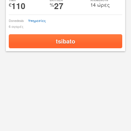
TIMH
ΕΚΠΤΩΣΗ
ΑΠΟΜΕΝΟΥΝ
110
27
€
%
14 ώρες
Donedeals
Υπηρεσίες
6 αγορές
tsibato