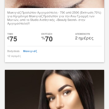
Μακιγιάζ Προσώπου Αργυρούπολη - 75€ από 250€ (Έκπτωση 70%)
για Ημιμόνιμο Μακιγιάζ Προσώπου για την Άνω Γραμμή των
Ματιών, από το Studio Αισθητικής «Beauty Secret» στην
Αργυρούπολη!!!
Δες την προσφορά
TIMH
ΕΚΠΤΩΣΗ
ΑΠΟΜΕΝΟΥΝ
75
70
€
%
2 ημέρες
Bodydeals
Μακιγιάζ
12 αγορές
tsibato