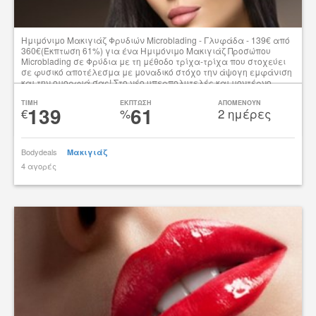
Ημιμόνιμο Μακιγιάζ Φρυδιών Microblading - Γλυφάδα - 139€ από
360€(Έκπτωση 61%) για ένα Ημιμόνιμο Μακιγιάζ Προσώπου
Microblading σε Φρύδια με τη μέθοδο τρίχα-τρίχα που στοχεύει
σε φυσικό αποτέλεσμα με μοναδικό στόχο την άψογη εμφάνιση
και την ομορφιά σας! Στο νέο υπερπολυτελές και μοντέρνο
χώρο του πολυχώρου «Divette Aesthetic Medical Centre» στην
Γλυφάδα!!!
TIMH
ΕΚΠΤΩΣΗ
ΑΠΟΜΕΝΟΥΝ
139
61
€
%
2 ημέρες
Δες την προσφορά
Bodydeals
Μακιγιάζ
4 αγορές
tsibato