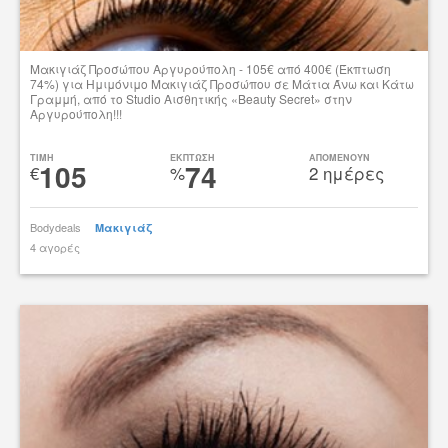
Μακιγιάζ Προσώπου Αργυρούπολη - 105€ από 400€ (Έκπτωση
74%) για Ημιμόνιμο Μακιγιάζ Προσώπου σε Μάτια Άνω και Κάτω
Γραμμή, από το Studio Αισθητικής «Beauty Secret» στην
Αργυρούπολη!!!
Δες την προσφορά
TIMH
ΕΚΠΤΩΣΗ
ΑΠΟΜΕΝΟΥΝ
105
74
€
%
2 ημέρες
Bodydeals
Μακιγιάζ
4 αγορές
tsibato