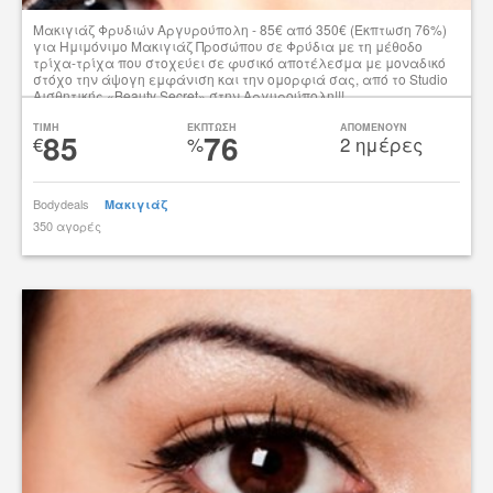
Μακιγιάζ Φρυδιών Αργυρούπολη - 85€ από 350€ (Έκπτωση 76%)
για Ημιμόνιμο Μακιγιάζ Προσώπου σε Φρύδια με τη μέθοδο
τρίχα-τρίχα που στοχεύει σε φυσικό αποτέλεσμα με μοναδικό
στόχο την άψογη εμφάνιση και την ομορφιά σας, από το Studio
Αισθητικής «Beauty Secret» στην Αργυρούπολη!!!
Δες την προσφορά
TIMH
ΕΚΠΤΩΣΗ
ΑΠΟΜΕΝΟΥΝ
85
76
€
%
2 ημέρες
Bodydeals
Μακιγιάζ
350 αγορές
tsibato