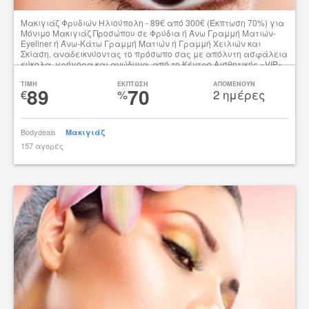
Μακιγιάζ Φρυδιών Ηλιούπολη - 89€ από 300€ (Έκπτωση 70%) για
Μόνιμο Μακιγιάζ Προσώπου σε Φρύδια ή Άνω Γραμμή Ματιών-
Eyeliner ή Άνω-Κάτω Γραμμή Ματιών ή Γραμμή Χειλιών και
Σκίαση, αναδεικνύοντας το πρόσωπο σας με απόλυτη ασφάλεια
εύκολα, γρήγορα και ανώδυνα, από το Κέντρο Αισθητικής «VIP»
στην Ηλιούπολη!!!
TIMH
ΕΚΠΤΩΣΗ
ΑΠΟΜΕΝΟΥΝ
89
70
€
%
2 ημέρες
Δες την προσφορά
Bodydeals
Μακιγιάζ
157 αγορές
tsibato