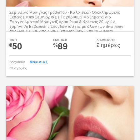
Σεμινάριο Μακιγιάζ Προσώπου - Καλλιθέα - Oλοκληρωμένο
Eκπαιδευτικό Σεμινάριο με Ταχύρυθμα Μαθήματα για
Επαγγελματικό Μακιγιάζ προσώπου διάρκειας 20 ωρών,
χορήγηση Βεβαίωσης Σπουδών ισάξια με όλων των ιδιωτικών
σχολών, με 50€ από 450€ (Έκπτωση 89%) από το «Beauty
Academy» στην Καλλιθέα!!!
TIMH
ΕΚΠΤΩΣΗ
ΑΠΟΜΕΝΟΥΝ
50
89
€
%
2 ημέρες
Δες την προσφορά
Bodydeals
Μακιγιάζ
53 αγορές
tsibato