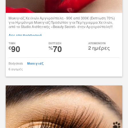
Μακιγιάζ Χειλιών Αργυρούπολη - 90€ από 300€ (Έκπτωση 70%)
για Ημιμόνιμο Μακιγιάζ Προσώπου για Περίγραμμα Χειλιών,
από το Studio Αισθητικής «Beauty Secret» στην Αργυρούπολη!!!
Δες την προσφορά
TIMH
ΕΚΠΤΩΣΗ
ΑΠΟΜΕΝΟΥΝ
90
70
€
%
2 ημέρες
Bodydeals
Μακιγιάζ
6 αγορές
tsibato