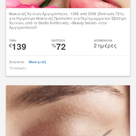
Μακιγιάζ Χειλιών Αργυρούπολη - 139€ από 500€ (Έκπτωση 72%)
για Ημιμόνιμο Μακιγιάζ Προσώπου για Περίγραμμα και Σβήσιμο
Χειλιών, από το Studio Αισθητικής «Beauty Secret» στην
Αργυρούπολη!!!
Δες την προσφορά
TIMH
ΕΚΠΤΩΣΗ
ΑΠΟΜΕΝΟΥΝ
139
72
€
%
2 ημέρες
Bodydeals
Μακιγιάζ
13 αγορές
tsibato