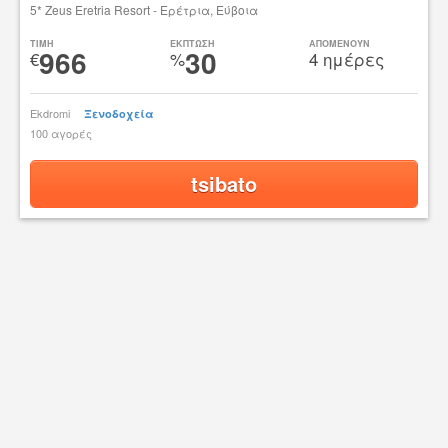
5* Zeus Eretria Resort - Ερέτρια, Εύβοια
TIMH
ΕΚΠΤΩΣΗ
ΑΠΟΜΕΝΟΥΝ
966
30
€
%
4 ημέρες
Ekdromi
Ξενοδοχεία
100 αγορές
tsibato